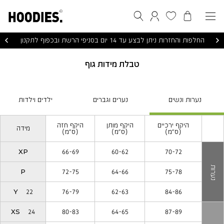
הסל שלי
המועדפים שלי
חיפוש
התחברות / הרשמה
החלפות והחזרות ניתן לבצע עד 14 יום בסניפי הרשת ובכפוף לתקנון
טבלת מידות גוף
|
|
|
|
|
|
נערות ונשים
נערים וגברים
ילדים וילדות
נערות
נערים
ילדים
נערות
נערים
ילדים
ונשים
וגברים
וילדות
ונשים
וגברים
וילדות
|
|
|
|
|
|
באנר
באנר
באנר
באנר
באנר
באנר
היקף ירכיים
היקף מותן
היקף חזה
מעבר
מעבר
מעבר
מידה
מעבר
מעבר
מעבר
(ס״מ)
(ס״מ)
(ס״מ)
בין
בין
בין
בין
בין
בין
מידות
מידות
מידות
מידות
מידות
מידות
(16)
(16)
(16)
(16)
(16)
(16)
XP
66-69
60-62
70-72
נערות
P
72-75
64-66
75-78
Y | 22
76-79
62-63
84-86
XS | 24
80-83
64-65
87-89