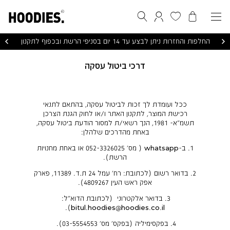
הסל שלי
המועדפים שלי
חיפוש
התחברות / הרשמה
החלפות והחזרות ניתן לבצע עד 14 יום בסניפי הרשת ובכפוף לתקנון
דרכי ביטול עסקה
ככל ועומדת לך זכות לביטול עסקה, בהתאם לתנאי
רכישת המוצר, לתקנון האתר ו/או לחוק הגנת הצרכן
תשמ"א- 1981, הנך רשאי/ת למסור הודעת ביטול עסקה,
באחת מהדרכים שלהלן:
1. ב-whatsapp ( מס' 052-3326025 או באחת מחנויות
הרשת).
2. בדואר רשום (לכתובת: רח' עמל 24 ת.ד. 11389, פארק
אפק ראש העין 4809267).
3. בדואר אלקטרוני
(לכתובת הדוא"ל:
).
bitul.hoodies@hoodies.co.il
4. בפקסימיליה (בפקס' מס' 03-5554553).