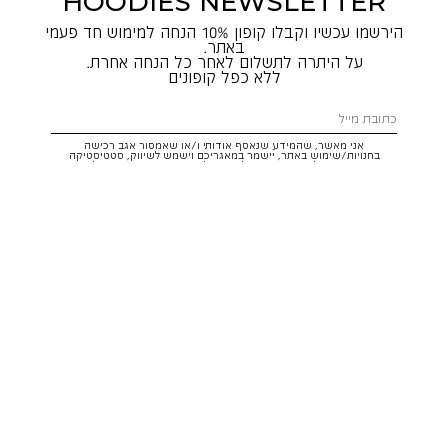
HOODIES NEWSLETTER
הירשמו עכשיו וקבלו קופון 10% הנחה למימוש חד פעמי
באתר.
על היתרה לתשלום לאחר כל הנחה אחרת.
ללא כפל קופונים
אני מאשר, שהמידע שנאסף אודותי ו/או שאמסור אגב רכישה
בחנויות/שימוש באתר, יישמר במאגריכם וישמש לשיווק, סטטיסטיקה
והתאמת הטבות לצרכיי, בהתאם
לתקנון
ולמדיניות הפרטיות
. ידוע לי שזכותי
לעיין במידע ולבקש את תיקונו/הסרתו במייל:
service@hoodies.co.il
וכי
איני מחויב למסרו, אך בהעדרו לא אוכל לקבל הצעות/הטבות.
אני מסכים/ה לקבל דיוור פרסומי מותאם אישית לפי הפרטים כאמור,
ממותגי קבוצת
קסטרו הודיס
בכל מדיה
רוצה להרשם!
איתור סניף
שירות לקוחות הודיס:
WhatsApp /
052-3326025
service@hoodies.co.il
ימי א׳-ה׳ | 09:00-16:00