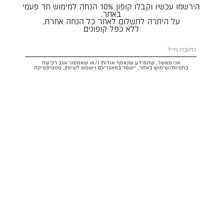
הירשמו עכשיו וקבלו קופון 10% הנחה למימוש חד פעמי
באתר.
על היתרה לתשלום לאחר כל הנחה אחרת.
ללא כפל קופונים
אני מאשר, שהמידע שנאסף אודותי ו/או שאמסור אגב רכישה
בחנויות/שימוש באתר, יישמר במאגריכם וישמש לשיווק, סטטיסטיקה
והתאמת הטבות לצרכיי, בהתאם
לתקנון
ולמדיניות הפרטיות
. ידוע לי שזכותי
לעיין במידע ולבקש את תיקונו/הסרתו במייל:
service@hoodies.co.il
וכי
איני מחויב למסרו, אך בהעדרו לא אוכל לקבל הצעות/הטבות.
אני מסכים/ה לקבל דיוור פרסומי מותאם אישית לפי הפרטים כאמור,
ממותגי קבוצת
קסטרו הודיס
בכל מדיה
רוצה להרשם!
איתור סניף
שירות לקוחות הודיס:
WhatsApp /
052-3326025
service@hoodies.co.il
ימי א׳-ה׳ | 09:00-16:00
על