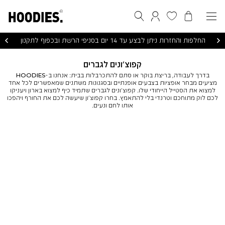
הסל שלי
המועדפים שלי
חיפוש
התחברות / הרשמה
החלפות והחזרות ניתן לבצע עד 14 יום בסניפי הרשת ובכפוף לתקנון
קפוצ'ונים לגברים
בדרך לעבודה, בריצת בוקר או סתם להתכרבלות בבית: אנחנו ב-HOODIES
מציעים מבחר אופציות בצבעים אופנתיים ובסגנונות משתנים שמאפשרים לכל אחד
למצוא את הסטייל הייחודי שלו. קפוצ'ונים לגברים שתמיד כיף למצוא בארון ויעניקו
לכם לוק מתוחכם וטרנדי בלי להתאמץ. בחרו קפוצ'ון שיעשה לכם את החורף ויהפכו
אותו לחם ונעים.