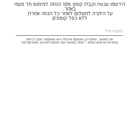
הירשמו עכשיו וקבלו קופון 10% הנחה למימוש חד פעמי
באתר.
על היתרה לתשלום לאחר כל הנחה אחרת.
ללא כפל קופונים
אני מאשר, שהמידע שנאסף אודותי ו/או שאמסור אגב רכישה
בחנויות/שימוש באתר, יישמר במאגריכם וישמש לשיווק, סטטיסטיקה
והתאמת הטבות לצרכיי, בהתאם
לתקנון
ולמדיניות הפרטיות
. ידוע לי שזכותי
לעיין במידע ולבקש את תיקונו/הסרתו במייל:
service@hoodies.co.il
וכי
איני מחויב למסרו, אך בהעדרו לא אוכל לקבל הצעות/הטבות.
אני מסכים/ה לקבל דיוור פרסומי מותאם אישית לפי הפרטים כאמור,
ממותגי קבוצת
קסטרו הודיס
בכל מדיה
רוצה להרשם!
איתור סניף
שירות לקוחות הודיס:
WhatsApp /
052-3326025
service@hoodies.co.il
ימי א׳-ה׳ | 09:00-16:00
על