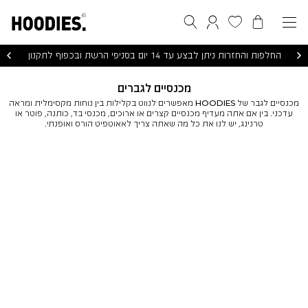
הסל שלי
המועדפים שלי
חיפוש
התחברות / הרשמה
החלפות והחזרות ניתן לבצע עד 14 יום בסניפי הרשת ובכפוף לתקנון
מכנסיים לגברים
מכנסיים לגבר של HOODIES מאפשרים לנווט בקלילות בין נוחות מקסימלית ומראה
עדכני. בין אם אתה מעדיף מכנסיים קצרים או ארוכים, מכנסי בד, כותנה, פוטר או
טרנינג, יש לנו את כל מה שאתה צריך לאאוטפיט הורס ואופנתי.