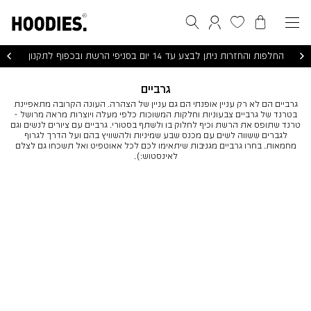
הסל שלי
המועדפים שלי
חיפוש
התחברות / הרשמה
החלפות והחזרות ניתן לבצע עד 14 יום בסניפי הרשת ובכפוף לתקנון
גרביים
גרביים הם לא רק עניין אופנתי הם גם עניין של הצהרה. העונה הקרובה מתאפיינת
בטרנד של גרביים צבעוניות וחלקות המשוכות כלפי מעלה ויוצרות מראה מרושל -
טרנד שתופס את הרשת וכיף לחלוק בו ולשתף בסטורי. גרביים עם ציורים לנשים וגם
לגברים ששווה לשים עם מכנס שבע שמיניות ולהשוויץ בהם ועל הדרך לגרוף
מחמאות. בחרו גרביים מגניבות שיתאימו לכם לכל אאוטפיט ואל תשכחו גם לצלם
לאינסטוש:).