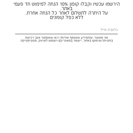
הירשמו עכשיו וקבלו קופון 10% הנחה למימוש חד פעמי
באתר.
על היתרה לתשלום לאחר כל הנחה אחרת.
ללא כפל קופונים
אני מאשר, שהמידע שנאסף אודותי ו/או שאמסור אגב רכישה
בחנויות/שימוש באתר, יישמר במאגריכם וישמש לשיווק, סטטיסטיקה
והתאמת הטבות לצרכיי, בהתאם
לתקנון
ולמדיניות הפרטיות
. ידוע לי שזכותי
לעיין במידע ולבקש את תיקונו/הסרתו במייל:
service@hoodies.co.il
וכי
איני מחויב למסרו, אך בהעדרו לא אוכל לקבל הצעות/הטבות.
אני מסכים/ה לקבל דיוור פרסומי מותאם אישית לפי הפרטים כאמור,
ממותגי קבוצת
קסטרו הודיס
בכל מדיה
רוצה להרשם!
איתור סניף
שירות לקוחות הודיס:
WhatsApp /
052-3326025
service@hoodies.co.il
ימי א׳-ה׳ | 09:00-16:00
על