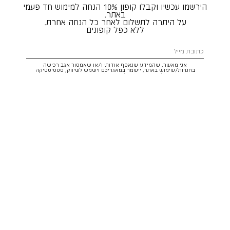
הירשמו עכשיו וקבלו קופון 10% הנחה למימוש חד פעמי
באתר.
על היתרה לתשלום לאחר כל הנחה אחרת.
ללא כפל קופונים
אני מאשר, שהמידע שנאסף אודותי ו/או שאמסור אגב רכישה
בחנויות/שימוש באתר, יישמר במאגריכם וישמש לשיווק, סטטיסטיקה
והתאמת הטבות לצרכיי, בהתאם
לתקנון
ולמדיניות הפרטיות
. ידוע לי שזכותי
לעיין במידע ולבקש את תיקונו/הסרתו במייל:
service@hoodies.co.il
וכי
איני מחויב למסרו, אך בהעדרו לא אוכל לקבל הצעות/הטבות.
אני מסכים/ה לקבל דיוור פרסומי מותאם אישית לפי הפרטים כאמור,
ממותגי קבוצת
קסטרו הודיס
בכל מדיה
רוצה להרשם!
איתור סניף
שירות לקוחות הודיס:
WhatsApp /
052-3326025
service@hoodies.co.il
ימי א׳-ה׳ | 09:00-16:00
על