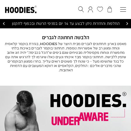
הסל שלי
המועדפים שלי
חיפוש
התחברות / הרשמה
החלפות והחזרות ניתן לבצע עד 14 יום בסניפי הרשת ובכפוף לתקנון
הלבשה תחתונה לגברים
מאסט בארון: תחתונים לגברים מבית היוצר של HOODIES, בגזרת בוקסר קלאסית
ונוחה ומגוון רב של אפשרויות נוספות. תחתוני בוקסר לגברים באיכות בלתי
מתפשרת ונוחות מקסימלית מבטיחים שגם בימים ש״הכל בכביסה״ יהיה זוג אהוב
שזמין ללבישה. תחתוני בוקסר מבד איכותי ונעים כאלו שיגרמו לך להרגיש אתה עם
כל בגד שתשימו מעל - כי שנוח לך פשוטים רואים עלייך. בחרו ממגוון הבוקסרים
שהכי מדברים אליכם : החלקים, הקלאסיים או דווקא המעוצבים עם הדמויות
האהובות.
אנר
מוד
לבשה
חתונה
ברים
(89