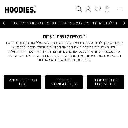
הסל שלי
המועדפים שלי
חיפוש
התחברות / הרשמה
החלפות והחזרות ניתן לבצע עד 14 יום בסניפי הרשת ובכפוף לתקנון
מכנסיים לנשים ונערות
מי אמר שצריך לוותר על נוחות בשביל להיראות מעולה? שלל סוגי המכנסיים לנשים
שלנו מאפשרים לך לבחור את המראה המדוייק בשבילך. מכנסי פדלפון או
טרנינגבגזרה מחמיאה, מכנסי כותנהעם גומי במותן - הלוק הנכון והייחודי שלך.
מכנסי נשים סופר כיפיות שיחתמו לך את הלוק ויסגרו לך את הפינה - כי אין כמו
לחרוש על מכנס שאנחנו הכי אוהבות
|
|
גזרה
|
|
רגל
|
|
רגל
גזרה משוחררת
רגל ישרה
רגל רחבה WIDE
גזרה
גזרה
משוחררת
רגל
רגל
ישרה
רגל
רגל
רחבה
ים
|
|
|
LEG
STRIGHT LEG
LOOSE FIT
LOOSE
משוחררת
משוחררת
ישרה
ישרה
STRIGHT
רחבה
רחבה
WIDE
ם
גזרה
רגל
רגל
wide
wide
LEG
straight
straight
LEG
loose
loose
FIT
משוחררת
ישרה
רחבה
leg
leg
leg
leg
fit
fit
ם
loose
straight
wide
|
|
|
|
|
|
leg
leg
fit
מסננים
מסננים
מסננים
מסננים
מסננים
מסננים
|
|
|
מכנסי
מכנסי
מכנסי
מכנסי
מכנסי
מכנסי
מסננים
מסננים
מסננים
נשים
נשים
נשים
נשים
נשים
נשים
מכנסי
מכנסי
מכנסי
(93)
(93)
(93)
(93)
(93)
(93)
נשים
נשים
נשים
(93)
(93)
(93)