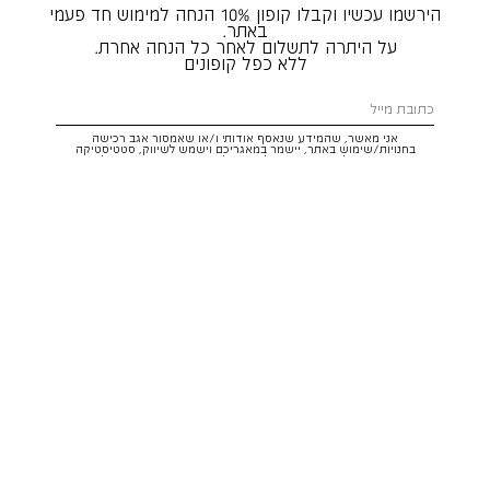
הירשמו עכשיו וקבלו קופון 10% הנחה למימוש חד פעמי
באתר.
על היתרה לתשלום לאחר כל הנחה אחרת.
ללא כפל קופונים
אני מאשר, שהמידע שנאסף אודותי ו/או שאמסור אגב רכישה
בחנויות/שימוש באתר, יישמר במאגריכם וישמש לשיווק, סטטיסטיקה
והתאמת הטבות לצרכיי, בהתאם
לתקנון
ולמדיניות הפרטיות
. ידוע לי שזכותי
לעיין במידע ולבקש את תיקונו/הסרתו במייל:
service@hoodies.co.il
וכי
איני מחויב למסרו, אך בהעדרו לא אוכל לקבל הצעות/הטבות.
אני מסכים/ה לקבל דיוור פרסומי מותאם אישית לפי הפרטים כאמור,
ממותגי קבוצת
קסטרו הודיס
בכל מדיה
רוצה להרשם!
איתור סניף
שירות לקוחות הודיס:
WhatsApp /
052-3326025
service@hoodies.co.il
ימי א׳-ה׳ | 09:00-16:00
על