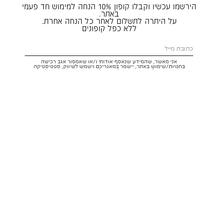
הירשמו עכשיו וקבלו קופון 10% הנחה למימוש חד פעמי
באתר.
על היתרה לתשלום לאחר כל הנחה אחרת.
ללא כפל קופונים
אני מאשר, שהמידע שנאסף אודותי ו/או שאמסור אגב רכישה
בחנויות/שימוש באתר, יישמר במאגריכם וישמש לשיווק, סטטיסטיקה
והתאמת הטבות לצרכיי, בהתאם
לתקנון
ולמדיניות הפרטיות
. ידוע לי שזכותי
לעיין במידע ולבקש את תיקונו/הסרתו במייל:
service@hoodies.co.il
וכי
איני מחויב למסרו, אך בהעדרו לא אוכל לקבל הצעות/הטבות.
אני מסכים/ה לקבל דיוור פרסומי מותאם אישית לפי הפרטים כאמור,
ממותגי קבוצת
קסטרו הודיס
בכל מדיה
רוצה להרשם!
איתור סניף
שירות לקוחות הודיס:
WhatsApp /
052-3326025
service@hoodies.co.il
ימי א׳-ה׳ | 09:00-16:00
על