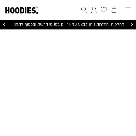
הסל שלי
המועדפים שלי
חיפוש
התחברות / הרשמה
החלפות והחזרות ניתן לבצע עד 14 יום בסניפי הרשת ובכפוף לתקנון