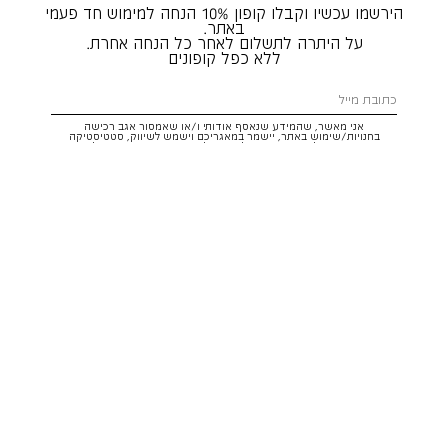
הירשמו עכשיו וקבלו קופון 10% הנחה למימוש חד פעמי
באתר.
על היתרה לתשלום לאחר כל הנחה אחרת.
ללא כפל קופונים
אני מאשר, שהמידע שנאסף אודותי ו/או שאמסור אגב רכישה
בחנויות/שימוש באתר, יישמר במאגריכם וישמש לשיווק, סטטיסטיקה
והתאמת הטבות לצרכיי, בהתאם
לתקנון
ולמדיניות הפרטיות
. ידוע לי שזכותי
לעיין במידע ולבקש את תיקונו/הסרתו במייל:
service@hoodies.co.il
וכי
איני מחויב למסרו, אך בהעדרו לא אוכל לקבל הצעות/הטבות.
אני מסכים/ה לקבל דיוור פרסומי מותאם אישית לפי הפרטים כאמור,
ממותגי קבוצת
קסטרו הודיס
בכל מדיה
רוצה להרשם!
איתור סניף
שירות לקוחות הודיס:
WhatsApp /
052-3326025
service@hoodies.co.il
ימי א׳-ה׳ | 09:00-16:00
על