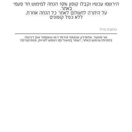
הירשמו עכשיו וקבלו קופון 10% הנחה למימוש חד פעמי
באתר.
על היתרה לתשלום לאחר כל הנחה אחרת.
ללא כפל קופונים
אני מאשר, שהמידע שנאסף אודותי ו/או שאמסור אגב רכישה
בחנויות/שימוש באתר, יישמר במאגריכם וישמש לשיווק, סטטיסטיקה
והתאמת הטבות לצרכיי, בהתאם
לתקנון
ולמדיניות הפרטיות
. ידוע לי שזכותי
לעיין במידע ולבקש את תיקונו/הסרתו במייל:
service@hoodies.co.il
וכי
איני מחויב למסרו, אך בהעדרו לא אוכל לקבל הצעות/הטבות.
אני מסכים/ה לקבל דיוור פרסומי מותאם אישית לפי הפרטים כאמור,
ממותגי קבוצת
קסטרו הודיס
בכל מדיה
רוצה להרשם!
איתור סניף
שירות לקוחות הודיס:
WhatsApp /
052-3326025
service@hoodies.co.il
ימי א׳-ה׳ | 09:00-16:00
על