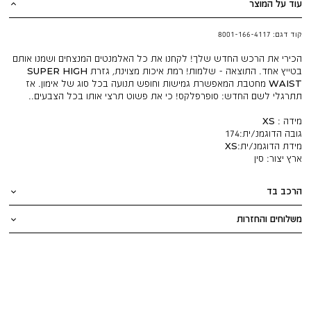
עוד על המוצר
קוד דגם:
8001-166-4117
הכירי את הרכש החדש שלך! לקחנו את כל האלמנטים המנצחים ושמנו אותם
בטייץ אחד. התוצאה - שלמות! רמת איכות מצוינת, גזרת SUPER HIGH
WAIST מחטבת המאפשרת גמישות וחופש תנועה בכל סוג של אימון. אז
תתרגלי לשם החדש: סופרפלקס! כי את פשוט תרצי אותו בכל הצבעים..
מידה : XS
גובה הדוגמנ/ית:
174
מידת הדוגמנ/ית:
XS
ארץ יצור:
סין
הרכב בד
משלוחים והחזרות