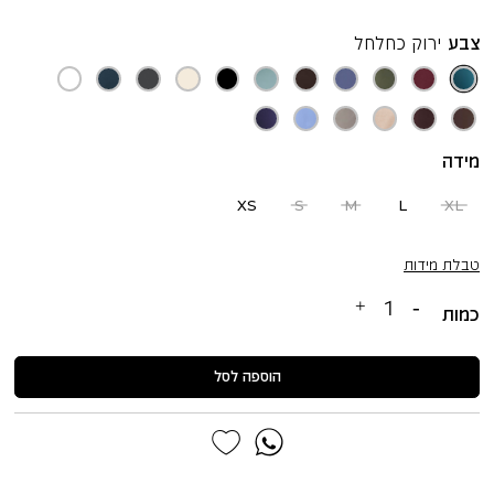
צבע
ירוק כחלחל
ירוק
בורדו
ירוק
נייבי
אספרסו
עשב
שחור
ענן
אפור
ירוק
לבן
כחלחל
סנגריה
ג׳ונגל
שטוף
ים
בהיר
לילה
עמוק
חום
בורדו
חאקי
חאקי
תכלת
כחול
אפור
עמוק
בהיר
אפרפר
סגלגל
קטיפה
מידה
XS
S
M
L
XL
טבלת מידות
כמות
הוספה לסל