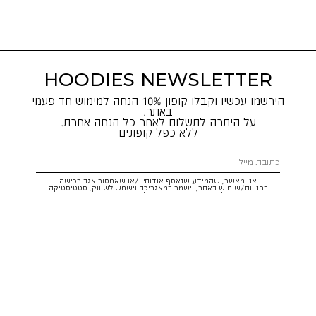
HOODIES NEWSLETTER
הירשמו עכשיו וקבלו קופון 10% הנחה למימוש חד פעמי
באתר.
על היתרה לתשלום לאחר כל הנחה אחרת.
ללא כפל קופונים
אני מאשר, שהמידע שנאסף אודותי ו/או שאמסור אגב רכישה
בחנויות/שימוש באתר, יישמר במאגריכם וישמש לשיווק, סטטיסטיקה
והתאמת הטבות לצרכיי, בהתאם
לתקנון
ולמדיניות הפרטיות
. ידוע לי שזכותי
לעיין במידע ולבקש את תיקונו/הסרתו במייל:
service@hoodies.co.il
וכי
איני מחויב למסרו, אך בהעדרו לא אוכל לקבל הצעות/הטבות.
אני מסכים/ה לקבל דיוור פרסומי מותאם אישית לפי הפרטים כאמור,
ממותגי קבוצת
קסטרו הודיס
בכל מדיה
רוצה להרשם!
איתור סניף