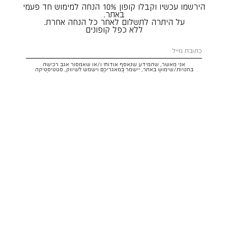
הירשמו עכשיו וקבלו קופון 10% הנחה למימוש חד פעמי
באתר.
על היתרה לתשלום לאחר כל הנחה אחרת.
ללא כפל קופונים
אני מאשר, שהמידע שנאסף אודותי ו/או שאמסור אגב רכישה
בחנויות/שימוש באתר, יישמר במאגריכם וישמש לשיווק, סטטיסטיקה
והתאמת הטבות לצרכיי, בהתאם
לתקנון
ולמדיניות הפרטיות
. ידוע לי שזכותי
לעיין במידע ולבקש את תיקונו/הסרתו במייל:
service@hoodies.co.il
וכי
איני מחויב למסרו, אך בהעדרו לא אוכל לקבל הצעות/הטבות.
אני מסכים/ה לקבל דיוור פרסומי מותאם אישית לפי הפרטים כאמור,
ממותגי קבוצת
קסטרו הודיס
בכל מדיה
רוצה להרשם!
איתור סניף
שירות לקוחות הודיס:
WhatsApp /
052-3326025
service@hoodies.co.il
ימי א׳-ה׳ | 09:00-16:00
על