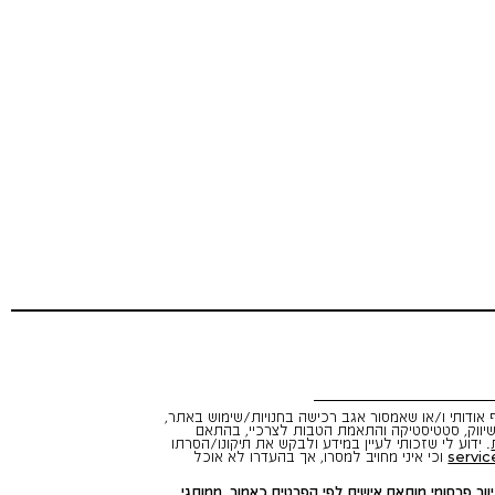
אודותי ו/או שאמסור אגב רכישה בחנויות/שימוש באתר,
יווק, סטטיסטיקה והתאמת הטבות לצרכיי, בהתאם
. ידוע לי שזכותי לעיין במידע ולבקש את תיקונו/הסרתו
servic
וכי איני מחויב למסרו, אך בהעדרו לא אוכל
ור פרסומי מותאם אישית לפי הפרטים כאמור, ממותגי