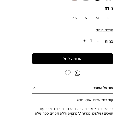
מלאנג'
אפר
מידה
XS
S
M
L
טבלת מידות
כמות
הוספה לסל
עוד על המוצר
קוד דגם:
7001-006-4526
זה הכי בייסיק שיהיה לך אותה! גוזיית ריב תומכת עם
קאפים נשלפים, מפתח V מחמיא וללא תפרים ככה שלא