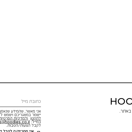
HOO
אני מאשר, שהמידע שנאסף 
יישמר במאגריכם וישמש לש
לתקנון
ולמדיניות הפרטיות
במייל:
e@hoodies.co.il
לקבל הצעות/הטבות.
אני מסכים/ה לקבל דיו