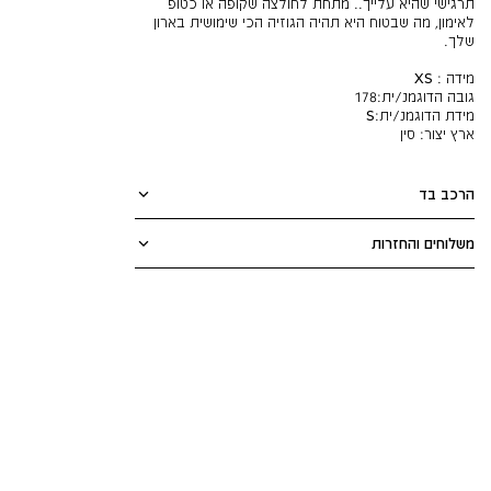
תרגישי שהיא עלייך.. מתחת לחולצה שקופה או כטופ
לאימון, מה שבטוח היא תהיה הגוזיה הכי שימושית בארון
שלך.
מידה : XS
גובה הדוגמנ/ית:
178
מידת הדוגמנ/ית:
S
ארץ יצור:
סין
הרכב בד
משלוחים והחזרות