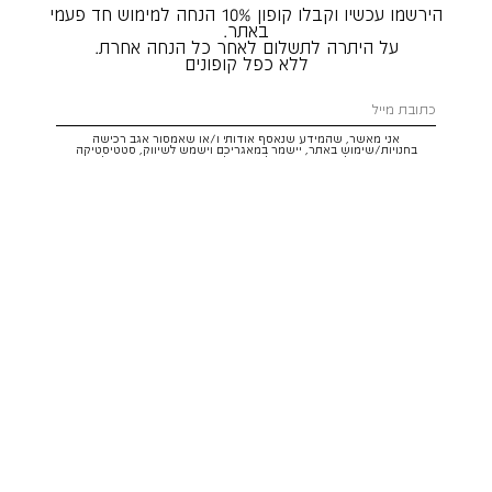
הירשמו עכשיו וקבלו קופון 10% הנחה למימוש חד פעמי
באתר.
על היתרה לתשלום לאחר כל הנחה אחרת.
ללא כפל קופונים
אני מאשר, שהמידע שנאסף אודותי ו/או שאמסור אגב רכישה
בחנויות/שימוש באתר, יישמר במאגריכם וישמש לשיווק, סטטיסטיקה
והתאמת הטבות לצרכיי, בהתאם
לתקנון
ולמדיניות הפרטיות
. ידוע לי שזכותי
לעיין במידע ולבקש את תיקונו/הסרתו במייל:
service@hoodies.co.il
וכי
איני מחויב למסרו, אך בהעדרו לא אוכל לקבל הצעות/הטבות.
אני מסכים/ה לקבל דיוור פרסומי מותאם אישית לפי הפרטים כאמור,
ממותגי קבוצת
קסטרו הודיס
בכל מדיה
רוצה להרשם!
איתור סניף
שירות לקוחות הודיס:
WhatsApp /
052-3326025
service@hoodies.co.il
ימי א׳-ה׳ | 09:00-16:00
על