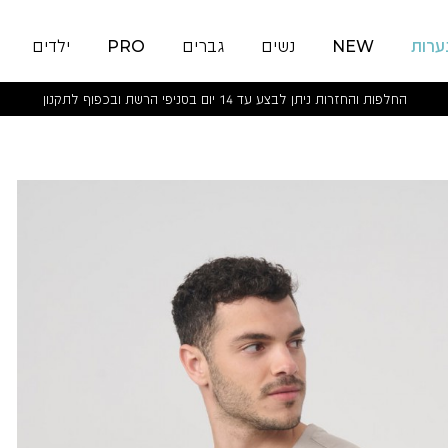
ערות
NEW
נשים
גברים
PRO
ילדים
החלפות והחזרות ניתן לבצע עד 14 יום בסניפי הרשת ובכפוף לתקנון
SURF
AND
SUN
TANK