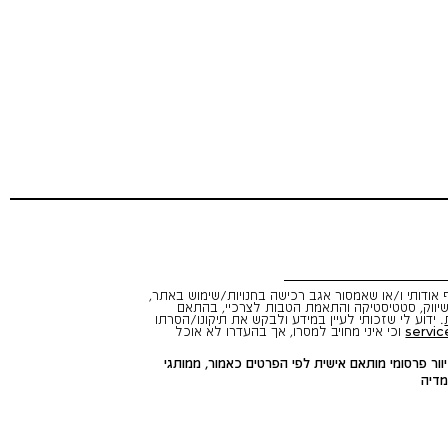
אודותי ו/או שאמסור אגב רכישה בחנויות/שימוש באתר,
יווק, סטטיסטיקה והתאמת הטבות לצרכיי, בהתאם
. ידוע לי שזכותי לעיין במידע ולבקש את תיקונו/הסרתו
servic
וכי איני מחויב למסרו, אך בהעדרו לא אוכל
ור פרסומי מותאם אישית לפי הפרטים כאמור, ממותגי
דיה