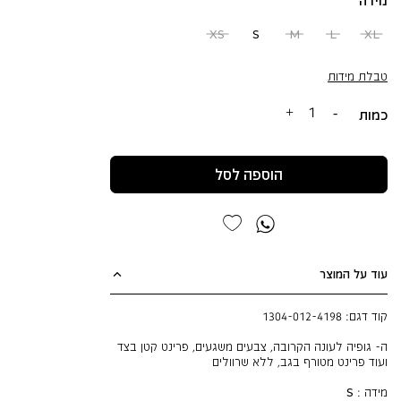
מידה
אפור
אפור
ירוק
ים
אפור
אבן
יער
טימין
שטוף
XS
S
M
L
XL
טבלת מידות
כמות
הוספה לסל
עוד על המוצר
קוד דגם:
1304-012-4198
ה- גופיה לעונה הקרובה, צבעים משגעים, פרינט קטן בצד
ועוד פרינט מטורף בגב, ללא שרוולים
מידה : S