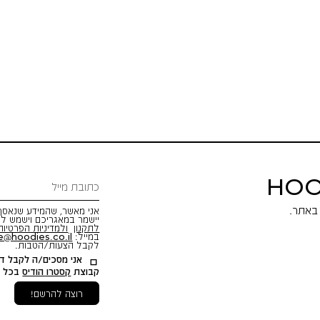
HOO
אני מאשר, שהמידע שנאסף 
יישמר במאגריכם וישמש לש
לתקנון
ולמדיניות הפרטיות
במייל:
e@hoodies.co.il
לקבל הצעות/הטבות.
אני מסכים/ה לקבל דיו
קבוצת
קסטרו הודיס
בכל מ
רוצה להרשם!