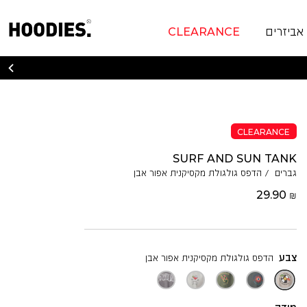
אביזרים
CLEARANCE
CLEARANCE
SURF AND SUN TANK
גברים
/
הדפס גולגולת מקסיקנית אפור אבן
29.90 ₪
צבע
הדפס גולגולת מקסיקנית אפור אבן
הדפס
הדפס
הדפס
הדפס
גרייטפול
גולגולת
עין
נחשים
קוקטייל
דד
מקסיקנית
שמש
ושושנים
כלב
גולגולת