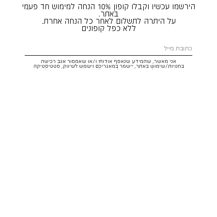
הירשמו עכשיו וקבלו קופון 10% הנחה למימוש חד פעמי
באתר.
על היתרה לתשלום לאחר כל הנחה אחרת.
ללא כפל קופונים
אני מאשר, שהמידע שנאסף אודותי ו/או שאמסור אגב רכישה
בחנויות/שימוש באתר, יישמר במאגריכם וישמש לשיווק, סטטיסטיקה
והתאמת הטבות לצרכיי, בהתאם
לתקנון
ולמדיניות הפרטיות
. ידוע לי שזכותי
לעיין במידע ולבקש את תיקונו/הסרתו במייל:
service@hoodies.co.il
וכי
איני מחויב למסרו, אך בהעדרו לא אוכל לקבל הצעות/הטבות.
אני מסכים/ה לקבל דיוור פרסומי מותאם אישית לפי הפרטים כאמור,
ממותגי קבוצת
קסטרו הודיס
בכל מדיה
רוצה להרשם!
איתור סניף
שירות לקוחות הודיס:
WhatsApp /
052-3326025
service@hoodies.co.il
ימי א׳-ה׳ | 09:00-16:00
על