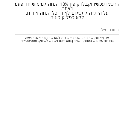
הירשמו עכשיו וקבלו קופון 10% הנחה למימוש חד פעמי
באתר.
על היתרה לתשלום לאחר כל הנחה אחרת.
ללא כפל קופונים
אני מאשר, שהמידע שנאסף אודותי ו/או שאמסור אגב רכישה
בחנויות/שימוש באתר, יישמר במאגריכם וישמש לשיווק, סטטיסטיקה
והתאמת הטבות לצרכיי, בהתאם
לתקנון
ולמדיניות הפרטיות
. ידוע לי שזכותי
לעיין במידע ולבקש את תיקונו/הסרתו במייל:
service@hoodies.co.il
וכי
איני מחויב למסרו, אך בהעדרו לא אוכל לקבל הצעות/הטבות.
אני מסכים/ה לקבל דיוור פרסומי מותאם אישית לפי הפרטים כאמור,
ממותגי קבוצת
קסטרו הודיס
בכל מדיה
רוצה להרשם!
איתור סניף
שירות לקוחות הודיס:
WhatsApp /
052-3326025
service@hoodies.co.il
ימי א׳-ה׳ | 09:00-16:00
על