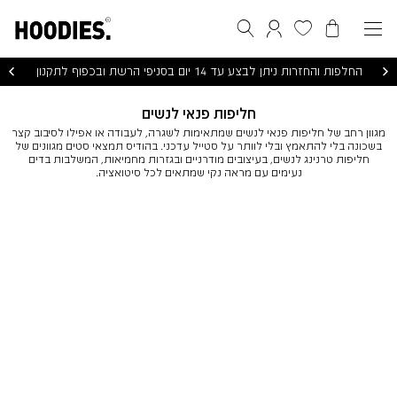
הסל שלי
המועדפים שלי
חיפוש
התחברות / הרשמה
החלפות והחזרות ניתן לבצע עד 14 יום בסניפי הרשת ובכפוף לתקנון
חליפות פנאי לנשים
מגוון רחב של חליפות פנאי לנשים שמתאימות לשגרה, לעבודה או אפילו לסיבוב קצר
בשכונה בלי להתאמץ ובלי לוותר על סטייל עדכני. בהודיס תמצאי סטים מגוונים של
חליפות טרנינג לנשים, בעיצובים מודרניים ובגזרות מחמיאות, המשלבות בדים
נעימים עם מראה נקי שמתאים לכל סיטואציה.