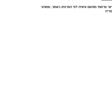
ור פרסומי מותאם אישית לפי הפרטים כאמור, ממותגי
דיה
HOODIES
HOODIES ONLINE
ONLINE
שאלות ותשובות
משלוחים
ביטול עסקה החלפות והחזרות
טבלת מידות
צור קשר
דרכי ביטול עסקה
היכן ההזמנה שלי?