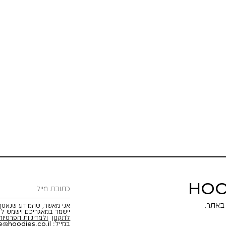
HOO
אני מאשר, שהמידע שנאסף 
יישמר במאגריכם וישמש לש
לתקנון
ולמדיניות הפרטיות
במייל:
e@hoodies.co.il