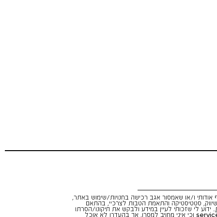
אודותי ו/או שאמסור אגב רכישה בחנויות/שימוש באתר,
יווק, סטטיסטיקה והתאמת הטבות לצרכיי, בהתאם
. ידוע לי שזכותי לעיין במידע ולבקש את תיקונו/הסרתו
servic
וכי איני מחויב למסרו, אך בהעדרו לא אוכל