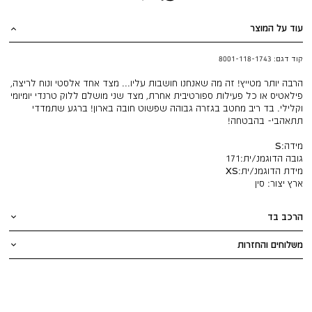
עוד על המוצר
קוד דגם:
8001-118-1743
הרבה יותר מטייץ! זה מה שאנחנו חושבות עליו... מצד אחד אלסטי ונוח לריצה,
פילאטיס או כל פעילות ספורטיבית אחרת, מצד שני מושלם ללוק טרנדי יומיומי
וקלילי. בד ריב מחטב בגזרה גבוהה שפשוט חובה בארון! ברגע שתמדדי
תתאהבי- בהבטחה!
מידה:
S
גובה הדוגמנ/ית:
171
מידת הדוגמנ/ית:
XS
ארץ יצור:
סין
הרכב בד
משלוחים והחזרות