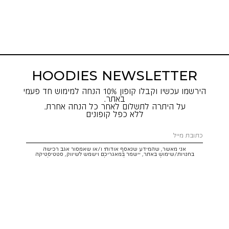
HOODIES NEWSLETTER
הירשמו עכשיו וקבלו קופון 10% הנחה למימוש חד פעמי
באתר.
על היתרה לתשלום לאחר כל הנחה אחרת.
ללא כפל קופונים
אני מאשר, שהמידע שנאסף אודותי ו/או שאמסור אגב רכישה
בחנויות/שימוש באתר, יישמר במאגריכם וישמש לשיווק, סטטיסטיקה
והתאמת הטבות לצרכיי, בהתאם
לתקנון
ולמדיניות הפרטיות
. ידוע לי שזכותי
לעיין במידע ולבקש את תיקונו/הסרתו במייל:
service@hoodies.co.il
וכי
איני מחויב למסרו, אך בהעדרו לא אוכל לקבל הצעות/הטבות.
אני מסכים/ה לקבל דיוור פרסומי מותאם אישית לפי הפרטים כאמור,
ממותגי קבוצת
קסטרו הודיס
בכל מדיה
רוצה להרשם!