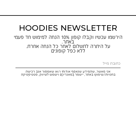
HOODIES NEWSLETTER
הירשמו עכשיו וקבלו קופון 10% הנחה למימוש חד פעמי
באתר.
על היתרה לתשלום לאחר כל הנחה אחרת.
ללא כפל קופונים
אני מאשר, שהמידע שנאסף אודותי ו/או שאמסור אגב רכישה
בחנויות/שימוש באתר, יישמר במאגריכם וישמש לשיווק, סטטיסטיקה
והתאמת הטבות לצרכיי, בהתאם
לתקנון
ולמדיניות הפרטיות
. ידוע לי שזכותי
לעיין במידע ולבקש את תיקונו/הסרתו במייל:
service@hoodies.co.il
וכי
איני מחויב למסרו, אך בהעדרו לא אוכל לקבל הצעות/הטבות.
אני מסכים/ה לקבל דיוור פרסומי מותאם אישית לפי הפרטים כאמור,
ממותגי קבוצת
קסטרו הודיס
בכל מדיה
רוצה להרשם!
איתור סניף