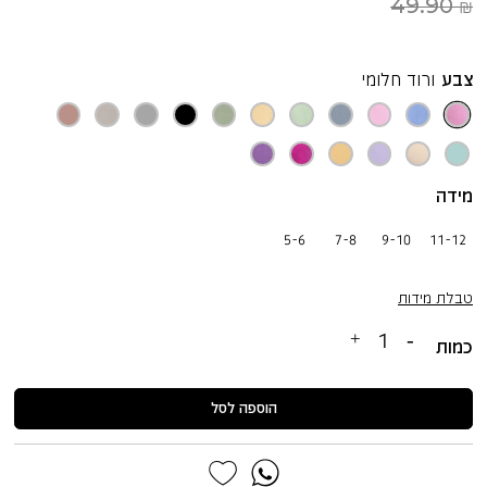
49.90 ₪
צבע
ורוד חלומי
ורוד
תכלת
ורוד
תכלת
ירוק
צהוב
ירוק
שחור
אפור
חול
ערפל
חלומי
סגלגל
סוכריות
ערפילי
מאצ’ה
פסטל
פיסטוק
מלאנג'
חדש
ורוד
מנטה
טאפיוקה
סגול
פאפאיה
פוקסיה
סגול
קפואה
חבצלת
מרענן
ענבים
מידה
5-6
7-8
9-10
11-12
טבלת מידות
כמות
הוספה לסל