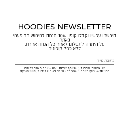
HOODIES NEWSLETTER
הירשמו עכשיו וקבלו קופון 10% הנחה למימוש חד פעמי
באתר.
על היתרה לתשלום לאחר כל הנחה אחרת.
ללא כפל קופונים
אני מאשר, שהמידע שנאסף אודותי ו/או שאמסור אגב רכישה
בחנויות/שימוש באתר, יישמר במאגריכם וישמש לשיווק, סטטיסטיקה
והתאמת הטבות לצרכיי, בהתאם
לתקנון
ולמדיניות הפרטיות
. ידוע לי שזכותי
לעיין במידע ולבקש את תיקונו/הסרתו במייל:
service@hoodies.co.il
וכי
איני מחויב למסרו, אך בהעדרו לא אוכל לקבל הצעות/הטבות.
אני מסכים/ה לקבל דיוור פרסומי מותאם אישית לפי הפרטים כאמור,
ממותגי קבוצת
קסטרו הודיס
בכל מדיה
רוצה להרשם!
איתור סניף