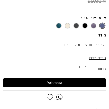
89.90 ₪
צבע
נייבי שטוף
נייבי
מרווה
שחור
אפור
ענן
ירוק
שטוף
סגולה
לילה
בהיר
כחלחל
מידה
5-6
7-8
9-10
11-12
טבלת מידות
כמות
הוספה לסל