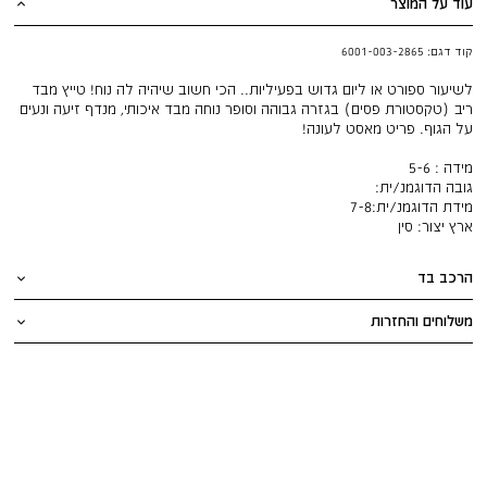
עוד על המוצר
קוד דגם:
6001-003-2865
לשיעור ספורט או ליום גדוש בפעיליות.. הכי חשוב שיהיה לה נוח! טייץ מבד
ריב (טקסטורת פסים) בגזרה גבוהה וסופר נוחה מבד איכותי, מנדף זיעה ונעים
על הגוף. פריט מאסט לעונה!
מידה : 5-6
גובה הדוגמנ/ית:
מידת הדוגמנ/ית:
7-8
ארץ יצור:
סין
הרכב בד
משלוחים והחזרות