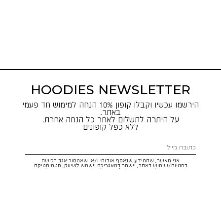
HOODIES NEWSLETTER
הירשמו עכשיו וקבלו קופון 10% הנחה למימוש חד פעמי
באתר.
על היתרה לתשלום לאחר כל הנחה אחרת.
ללא כפל קופונים
אני מאשר, שהמידע שנאסף אודותי ו/או שאמסור אגב רכישה
בחנויות/שימוש באתר, יישמר במאגריכם וישמש לשיווק, סטטיסטיקה
והתאמת הטבות לצרכיי, בהתאם
לתקנון
ולמדיניות הפרטיות
. ידוע לי שזכותי
לעיין במידע ולבקש את תיקונו/הסרתו במייל:
service@hoodies.co.il
וכי
איני מחויב למסרו, אך בהעדרו לא אוכל לקבל הצעות/הטבות.
אני מסכים/ה לקבל דיוור פרסומי מותאם אישית לפי הפרטים כאמור,
ממותגי קבוצת
קסטרו הודיס
בכל מדיה
רוצה להרשם!