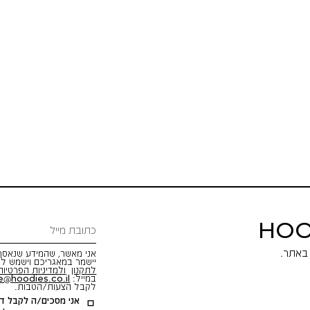
HOO
אני מאשר, שהמידע שנאסף 
יישמר במאגריכם וישמש לש
לתקנון
ולמדיניות הפרטיות
במייל:
e@hoodies.co.il
לקבל הצעות/הטבות.
אני מסכים/ה לקבל דיו