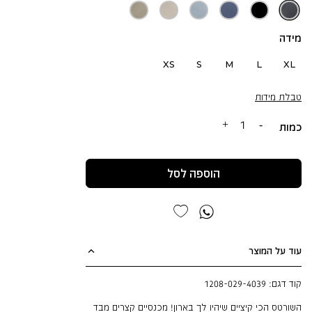
אפור
שחור
נייבי
תכלת
חול
אפור
לילה
כהה
שטוף
אפור
ירקרק
שטוף
שטוף
פיגמנט
שטוף
שטוף
מידה
וינטג׳
פיגמנט
XS
S
M
L
XL
טבלת מידות
כמות
הוספה לסל
עוד על המוצר
קוד דגם:
1208-029-4039
השורטס הכי קיציים שיהיו לך בארון! מכנסיים קצרים מבד