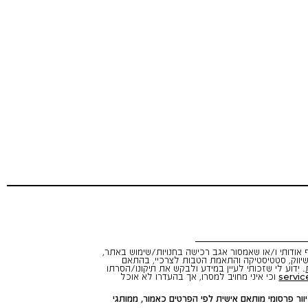
אודותי ו/או שאמסור אגב רכישה בחנויות/שימוש באתר,
יווק, סטטיסטיקה והתאמת הטבות לצרכיי, בהתאם
. ידוע לי שזכותי לעיין במידע ולבקש את תיקונו/הסרתו
servic
וכי איני מחויב למסרו, אך בהעדרו לא אוכל
ור פרסומי מותאם אישית לפי הפרטים כאמור, ממותגי