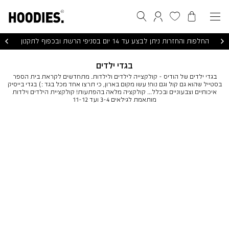
הסל שלי
המועדפים שלי
חיפוש
התחברות / הרשמה
החלפות והחזרות ניתן לבצע עד 14 יום בסניפי הרשת ובכפוף לתקנון
בגדי ילדים
בגדי ילדים של הודיס - קולקצייה לילדים ולילדות. מתחדשים לקראת בית הספר
בסטייל שהוא גם קול וגם נוח! עשו מקום בארון, כי תרצו אחד מכל בגד :) בגדי בייסיק
איכותיים וצבעוניים ובכלל... קולקציה מלאה בהפתעות! קולקציית הילדים וילדות
מותאמת לגילאים 3-4 ועד 11-12