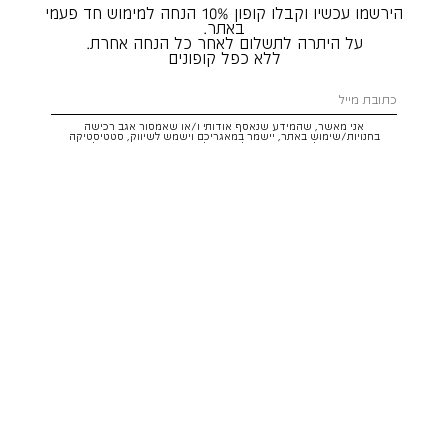
הירשמו עכשיו וקבלו קופון 10% הנחה למימוש חד פעמי
באתר.
על היתרה לתשלום לאחר כל הנחה אחרת.
ללא כפל קופונים
אני מאשר, שהמידע שנאסף אודותי ו/או שאמסור אגב רכישה
בחנויות/שימוש באתר, יישמר במאגריכם וישמש לשיווק, סטטיסטיקה
והתאמת הטבות לצרכיי, בהתאם
לתקנון
ולמדיניות הפרטיות
. ידוע לי שזכותי
לעיין במידע ולבקש את תיקונו/הסרתו במייל:
service@hoodies.co.il
וכי
איני מחויב למסרו, אך בהעדרו לא אוכל לקבל הצעות/הטבות.
אני מסכים/ה לקבל דיוור פרסומי מותאם אישית לפי הפרטים כאמור,
ממותגי קבוצת
קסטרו הודיס
בכל מדיה
רוצה להרשם!
איתור סניף
שירות לקוחות הודיס:
WhatsApp /
052-3326025
service@hoodies.co.il
ימי א׳-ה׳ | 09:00-16:00
על