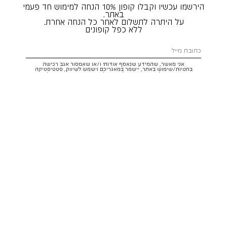
הירשמו עכשיו וקבלו קופון 10% הנחה למימוש חד פעמי
באתר.
על היתרה לתשלום לאחר כל הנחה אחרת.
ללא כפל קופונים
אני מאשר, שהמידע שנאסף אודותי ו/או שאמסור אגב רכישה
בחנויות/שימוש באתר, יישמר במאגריכם וישמש לשיווק, סטטיסטיקה
והתאמת הטבות לצרכיי, בהתאם
לתקנון
ולמדיניות הפרטיות
. ידוע לי שזכותי
לעיין במידע ולבקש את תיקונו/הסרתו במייל:
service@hoodies.co.il
וכי
איני מחויב למסרו, אך בהעדרו לא אוכל לקבל הצעות/הטבות.
אני מסכים/ה לקבל דיוור פרסומי מותאם אישית לפי הפרטים כאמור,
ממותגי קבוצת
קסטרו הודיס
בכל מדיה
רוצה להרשם!
איתור סניף
שירות לקוחות הודיס:
WhatsApp /
052-3326025
service@hoodies.co.il
ימי א׳-ה׳ | 09:00-16:00
על