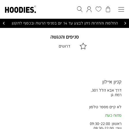
הסל שלי
המועדפים שלי
חיפוש
התחברות / הרשמה
החלפות והחזרות ניתן לבצע עד 14 יום בסניפי הרשת ובכפוף לתקנון
סניפים והנגשה
|
|
דרושים
דרושים
דרושים
|
|
לינקים
לינקים
דפי
דפי
תוכן
תוכן
(10)
(10)
קניון איילון
דרך אבא הלל 301
,
רמת גן
לא קיים מספר טלפון
פתוח כעת
ראשון: 09:30-22:00
שני: 09:30-22:00