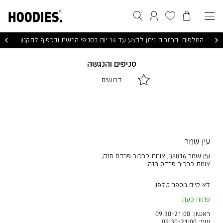
הסל שלי
המועדפים שלי
חיפוש
התחברות / הרשמה
החלפות והחזרות ניתן לבצע עד 14 יום בסניפי הרשת ובכפוף לתקנון
סניפים והנגשה
|
|
דרושים
דרושים
דרושים
|
|
לינקים
לינקים
דפי
דפי
תוכן
תוכן
(10)
(10)
עין שמר
עין שמר 38816, צומת כרכור פרדס חנה
,
צומת כרכור פרדס חנה
לא קיים מספר טלפון
פתוח כעת
ראשון: 09:30-21:00
שני: 09:30-21:00