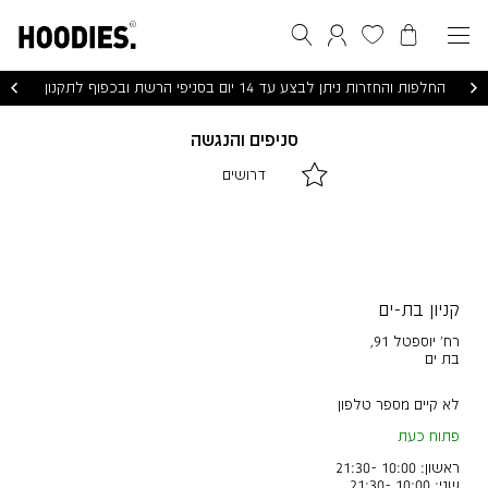
הסל שלי
המועדפים שלי
חיפוש
התחברות / הרשמה
החלפות והחזרות ניתן לבצע עד 14 יום בסניפי הרשת ובכפוף לתקנון
סניפים והנגשה
|
|
דרושים
דרושים
דרושים
|
|
לינקים
לינקים
דפי
דפי
תוכן
תוכן
(10)
(10)
קניון בת-ים
רח' יוספטל 91
,
בת ים
לא קיים מספר טלפון
פתוח כעת
ראשון: 10:00 -21:30
שני: 10:00 -21:30