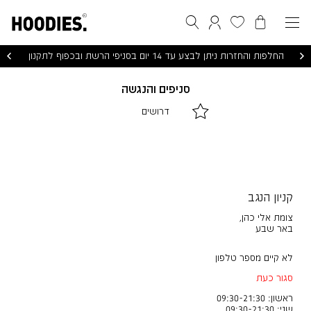
הסל שלי
המועדפים שלי
חיפוש
התחברות / הרשמה
החלפות והחזרות ניתן לבצע עד 14 יום בסניפי הרשת ובכפוף לתקנון
סניפים והנגשה
|
|
דרושים
דרושים
דרושים
|
|
לינקים
לינקים
דפי
דפי
תוכן
תוכן
(10)
(10)
קניון הנגב
צומת אלי כהן
,
באר שבע
לא קיים מספר טלפון
סגור כעת
ראשון: 09:30-21:30
שני: 09:30-21:30