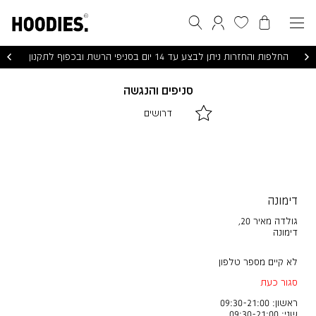
הסל שלי
המועדפים שלי
חיפוש
התחברות / הרשמה
החלפות והחזרות ניתן לבצע עד 14 יום בסניפי הרשת ובכפוף לתקנון
סניפים והנגשה
|
|
דרושים
דרושים
דרושים
|
|
לינקים
לינקים
דפי
דפי
תוכן
תוכן
(10)
(10)
דימונה
גולדה מאיר 20
,
דימונה
לא קיים מספר טלפון
סגור כעת
ראשון: 09:30-21:00
שני: 09:30-21:00