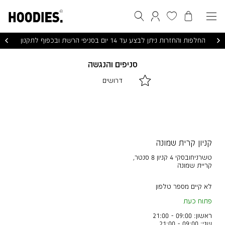
הסל שלי
המועדפים שלי
חיפוש
התחברות / הרשמה
החלפות והחזרות ניתן לבצע עד 14 יום בסניפי הרשת ובכפוף לתקנון
סניפים והנגשה
|
|
דרושים
דרושים
דרושים
|
|
לינקים
לינקים
דפי
דפי
תוכן
תוכן
(10)
(10)
קניון קרית שמונה
טשרניחובסקי 4 קניון 8 סנטר
,
קריית שמונה
לא קיים מספר טלפון
פתוח כעת
ראשון: 09:00 - 21:00
שני: 09:00 - 21:00