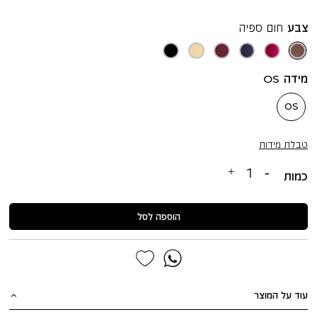
צבע
חום ספיה
חום
ורוד
כחול
יין
צהוב
שחור
ספיה
נאון
קטיפה
עמוק
פסטל
מידה
OS
OS
טבלת מידות
כמות
הוספה לסל
עוד על המוצר