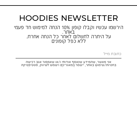
HOODIES NEWSLETTER
הירשמו עכשיו וקבלו קופון 10% הנחה למימוש חד פעמי
באתר.
על היתרה לתשלום לאחר כל הנחה אחרת.
ללא כפל קופונים
אני מאשר, שהמידע שנאסף אודותי ו/או שאמסור אגב רכישה
בחנויות/שימוש באתר, יישמר במאגריכם וישמש לשיווק, סטטיסטיקה
והתאמת הטבות לצרכיי, בהתאם
לתקנון
ולמדיניות הפרטיות
. ידוע לי שזכותי
לעיין במידע ולבקש את תיקונו/הסרתו במייל:
service@hoodies.co.il
וכי
איני מחויב למסרו, אך בהעדרו לא אוכל לקבל הצעות/הטבות.
אני מסכים/ה לקבל דיוור פרסומי מותאם אישית לפי הפרטים כאמור,
ממותגי קבוצת
קסטרו הודיס
בכל מדיה
רוצה להרשם!
איתור סניף
שירות לקוחות הודיס:
WhatsApp /
052-3326025