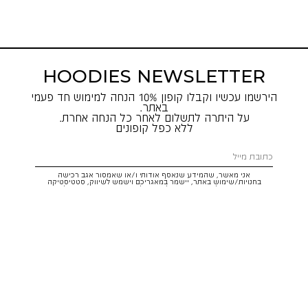
HOODIES NEWSLETTER
הירשמו עכשיו וקבלו קופון 10% הנחה למימוש חד פעמי
באתר.
על היתרה לתשלום לאחר כל הנחה אחרת.
ללא כפל קופונים
אני מאשר, שהמידע שנאסף אודותי ו/או שאמסור אגב רכישה
בחנויות/שימוש באתר, יישמר במאגריכם וישמש לשיווק, סטטיסטיקה
והתאמת הטבות לצרכיי, בהתאם
לתקנון
ולמדיניות הפרטיות
. ידוע לי שזכותי
לעיין במידע ולבקש את תיקונו/הסרתו במייל:
service@hoodies.co.il
וכי
איני מחויב למסרו, אך בהעדרו לא אוכל לקבל הצעות/הטבות.
אני מסכים/ה לקבל דיוור פרסומי מותאם אישית לפי הפרטים כאמור,
ממותגי קבוצת
קסטרו הודיס
בכל מדיה
רוצה להרשם!
איתור סניף