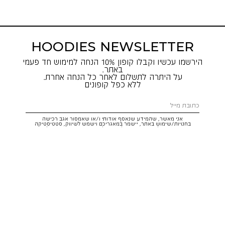
HOODIES NEWSLETTER
הירשמו עכשיו וקבלו קופון 10% הנחה למימוש חד פעמי
באתר.
על היתרה לתשלום לאחר כל הנחה אחרת.
ללא כפל קופונים
אני מאשר, שהמידע שנאסף אודותי ו/או שאמסור אגב רכישה
בחנויות/שימוש באתר, יישמר במאגריכם וישמש לשיווק, סטטיסטיקה
והתאמת הטבות לצרכיי, בהתאם
לתקנון
ולמדיניות הפרטיות
. ידוע לי שזכותי
לעיין במידע ולבקש את תיקונו/הסרתו במייל:
service@hoodies.co.il
וכי
איני מחויב למסרו, אך בהעדרו לא אוכל לקבל הצעות/הטבות.
אני מסכים/ה לקבל דיוור פרסומי מותאם אישית לפי הפרטים כאמור,
ממותגי קבוצת
קסטרו הודיס
בכל מדיה
רוצה להרשם!
איתור סניף