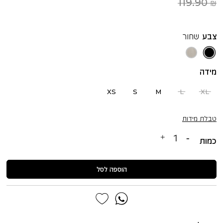
119.90 ₪
צבע
שחור
שחור
חול
אפור
מידה
XS
S
M
L
XL
טבלת מידות
כמות
הוספה לסל