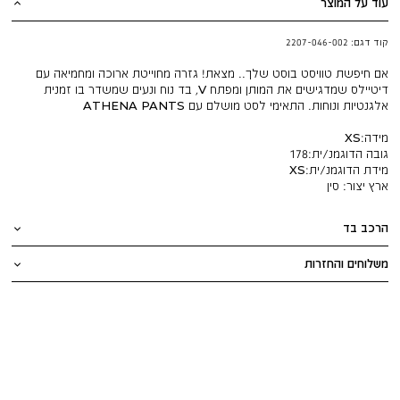
עוד על המוצר
קוד דגם:
2207-046-002
אם חיפשת טוויסט בוסט שלך.. מצאת! גזרה מחוייטת ארוכה ומחמיאה עם
דיטיילס שמדגישים את המותן ומפתח V, בד נוח ונעים שמשדר בו זמנית
אלגנטיות ונוחות. התאימי לסט מושלם עם ATHENA PANTS
מידה:
XS
גובה הדוגמנ/ית:
178
מידת הדוגמנ/ית:
XS
ארץ יצור:
סין
הרכב בד
משלוחים והחזרות