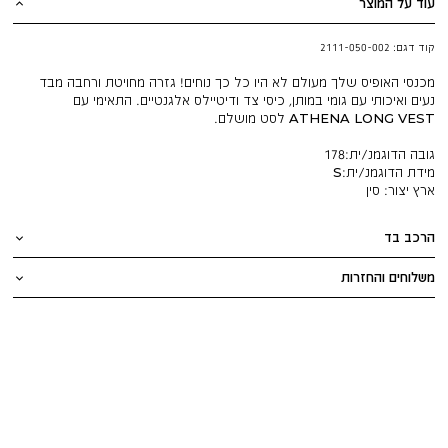
עוד על המוצר
קוד דגם:
2111-050-002
מכנסי האופיס שלך מעולם לא היו כל כך נוחים! גזרה מחויטת ורחבה מבד
נעים ואיכותי עם גומי במותן, כיסי צד ודיטיילס אלגנטיים. התאימי עם
ATHENA LONG VEST לסט מושלם.
גובה הדוגמנ/ית:
178
מידת הדוגמנ/ית:
S
ארץ יצור:
סין
הרכב בד
משלוחים והחזרות