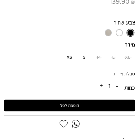
139.90 ₪
צבע
שחור
שחור
לבן
חול
אפור
מידה
XS
S
M
L
XL
טבלת מידות
כמות
הוספה לסל