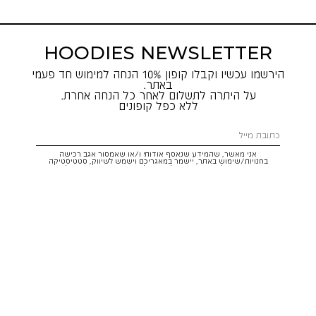
HOODIES NEWSLETTER
הירשמו עכשיו וקבלו קופון 10% הנחה למימוש חד פעמי
באתר.
על היתרה לתשלום לאחר כל הנחה אחרת.
ללא כפל קופונים
אני מאשר, שהמידע שנאסף אודותי ו/או שאמסור אגב רכישה
בחנויות/שימוש באתר, יישמר במאגריכם וישמש לשיווק, סטטיסטיקה
והתאמת הטבות לצרכיי, בהתאם
לתקנון
ולמדיניות הפרטיות
. ידוע לי שזכותי
לעיין במידע ולבקש את תיקונו/הסרתו במייל:
service@hoodies.co.il
וכי
איני מחויב למסרו, אך בהעדרו לא אוכל לקבל הצעות/הטבות.
אני מסכים/ה לקבל דיוור פרסומי מותאם אישית לפי הפרטים כאמור,
ממותגי קבוצת
קסטרו הודיס
בכל מדיה
רוצה להרשם!
איתור סניף
שירות לקוחות הודיס: