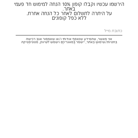
הירשמו עכשיו וקבלו קופון 10% הנחה למימוש חד פעמי
באתר.
על היתרה לתשלום לאחר כל הנחה אחרת.
ללא כפל קופונים
אני מאשר, שהמידע שנאסף אודותי ו/או שאמסור אגב רכישה
בחנויות/שימוש באתר, יישמר במאגריכם וישמש לשיווק, סטטיסטיקה
והתאמת הטבות לצרכיי, בהתאם
לתקנון
ולמדיניות הפרטיות
. ידוע לי שזכותי
לעיין במידע ולבקש את תיקונו/הסרתו במייל:
service@hoodies.co.il
וכי
איני מחויב למסרו, אך בהעדרו לא אוכל לקבל הצעות/הטבות.
אני מסכים/ה לקבל דיוור פרסומי מותאם אישית לפי הפרטים כאמור,
ממותגי קבוצת
קסטרו הודיס
בכל מדיה
רוצה להרשם!
איתור סניף
שירות לקוחות הודיס:
WhatsApp /
052-3326025
service@hoodies.co.il
ימי א׳-ה׳ | 09:00-16:00
על