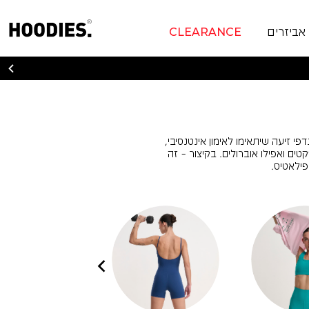
אביזרים
CLEARANCE
מנדפי זיעה שיתאימו לאימון אינטנסיבי,
טים ואפילו אוברולים. בקיצור – זה
פילאטיס.
|
|
אוברולים
אוברולים
אוברולים
|
|
קרוסלה
קרוסלה
עיגולים
עיגולים
שמאלה
לעמוד
לעמוד
פרו
פרו
כללי
כללי
(65)
(65)