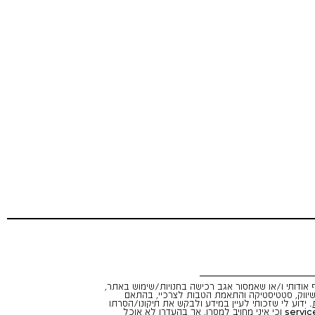
אודותי ו/או שאמסור אגב רכישה בחנויות/שימוש באתר,
יווק, סטטיסטיקה והתאמת הטבות לצרכיי, בהתאם
. ידוע לי שזכותי לעיין במידע ולבקש את תיקונו/הסרתו
servic
וכי איני מחויב למסרו, אך בהעדרו לא אוכל