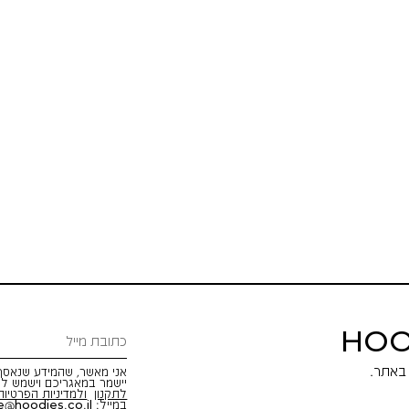
HOO
אני מאשר, שהמידע שנאסף 
יישמר במאגריכם וישמש לש
לתקנון
ולמדיניות הפרטיות
במייל:
e@hoodies.co.il