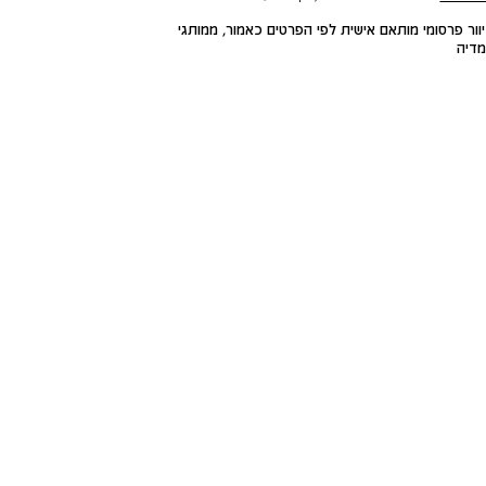
ור פרסומי מותאם אישית לפי הפרטים כאמור, ממותגי
דיה
HOODIES
HOODIES ONLINE
ONLINE
שאלות ותשובות
משלוחים
ביטול עסקה החלפות והחזרות
טבלת מידות
צור קשר
דרכי ביטול עסקה
היכן ההזמנה שלי?