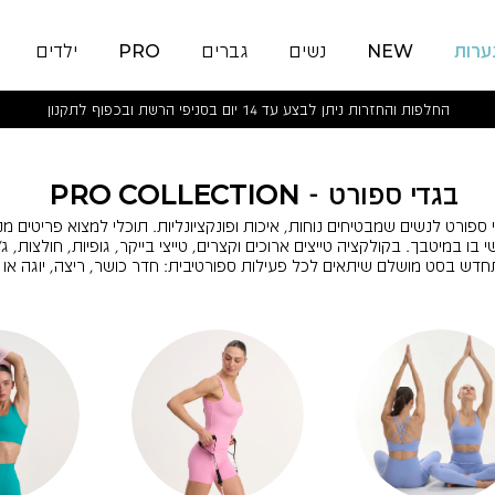
ערות
NEW
נשים
גברים
PRO
ילדים
החלפות והחזרות ניתן לבצע עד 14 יום בסניפי הרשת ובכפוף לתקנון
בגדי ספורט - PRO COLLECTION
וללת בגדי ספורט לנשים שמבטיחים נוחות, איכות ופונקציונליות. תוכלי למצוא פריטים 
 במיטבך. בקולקציה טייצים ארוכים וקצרים, טייצי בייקר, גופיות, חולצות, ג'ק
דש בסט מושלם שיתאים לכל פעילות ספורטיבית: חדר כושר, ריצה, יוגה או 
|
|
גופיות
|
|
חולצות
גופיות
גופיות
חולצות
חולצות
|
|
|
|
ה
ה
קרוסלה
קרוסלה
קרוסלה
קרוסלה
עיגולים
עיגולים
עיגולים
עיגולים
לעמוד
לעמוד
לעמוד
לעמוד
פרו
פרו
פרו
פרו
כללי
כללי
כללי
כללי
(65)
(65)
(65)
(65)