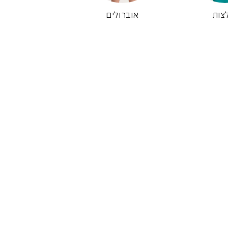
צות
אוברולים