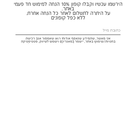
הירשמו עכשיו וקבלו קופון 10% הנחה למימוש חד פעמי
באתר.
על היתרה לתשלום לאחר כל הנחה אחרת.
ללא כפל קופונים
אני מאשר, שהמידע שנאסף אודותי ו/או שאמסור אגב רכישה
בחנויות/שימוש באתר, יישמר במאגריכם וישמש לשיווק, סטטיסטיקה
והתאמת הטבות לצרכיי, בהתאם
לתקנון
ולמדיניות הפרטיות
. ידוע לי שזכותי
לעיין במידע ולבקש את תיקונו/הסרתו במייל:
service@hoodies.co.il
וכי
איני מחויב למסרו, אך בהעדרו לא אוכל לקבל הצעות/הטבות.
אני מסכים/ה לקבל דיוור פרסומי מותאם אישית לפי הפרטים כאמור,
ממותגי קבוצת
קסטרו הודיס
בכל מדיה
רוצה להרשם!
איתור סניף
שירות לקוחות הודיס:
WhatsApp /
052-3326025
service@hoodies.co.il
ימי א׳-ה׳ | 09:00-16:00
על