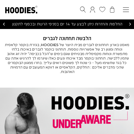
הסל שלי
המועדפים שלי
חיפוש
התחברות / הרשמה
החלפות והחזרות ניתן לבצע עד 14 יום בסניפי הרשת ובכפוף לתקנון
הלבשה תחתונה לגברים
מאסט בארון: תחתונים לגברים מבית היוצר של HOODIES, בגזרת בוקסר קלאסית
ונוחה ומגוון רב של אפשרויות נוספות. תחתוני בוקסר לגברים באיכות בלתי
מתפשרת ונוחות מקסימלית מבטיחים שגם בימים ש״הכל בכביסה״ יהיה זוג אהוב
שזמין ללבישה. תחתוני בוקסר מבד איכותי ונעים כאלו שיגרמו לך להרגיש אתה עם
כל בגד שתשימו מעל - כי שנוח לך פשוטים רואים עלייך. בחרו ממגוון הבוקסרים
שהכי מדברים אליכם : החלקים, הקלאסיים או דווקא המעוצבים עם הדמויות
האהובות.
אנר
מוד
לבשה
חתונה
ברים
(89