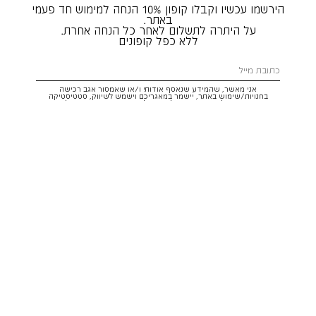
הירשמו עכשיו וקבלו קופון 10% הנחה למימוש חד פעמי
באתר.
על היתרה לתשלום לאחר כל הנחה אחרת.
ללא כפל קופונים
אני מאשר, שהמידע שנאסף אודותי ו/או שאמסור אגב רכישה
בחנויות/שימוש באתר, יישמר במאגריכם וישמש לשיווק, סטטיסטיקה
והתאמת הטבות לצרכיי, בהתאם
לתקנון
ולמדיניות הפרטיות
. ידוע לי שזכותי
לעיין במידע ולבקש את תיקונו/הסרתו במייל:
service@hoodies.co.il
וכי
איני מחויב למסרו, אך בהעדרו לא אוכל לקבל הצעות/הטבות.
אני מסכים/ה לקבל דיוור פרסומי מותאם אישית לפי הפרטים כאמור,
ממותגי קבוצת
קסטרו הודיס
בכל מדיה
רוצה להרשם!
איתור סניף
שירות לקוחות הודיס:
WhatsApp /
052-3326025
service@hoodies.co.il
ימי א׳-ה׳ | 09:00-16:00
על