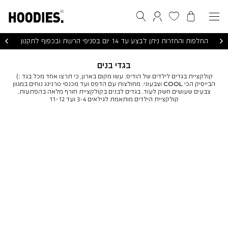
הסל שלי
המועדפים שלי
חיפוש
התחברות / הרשמה
החלפות והחזרות ניתן לבצע עד 14 יום בסניפי הרשת ובכפוף לתקנון
בגדי בנים
קולקציית בגדים לילדים של הודיס. עשו מקום בארון, כי תרצו אחד מכל בגד :)
הבייסיק הכי COOL וצבעוני. מחולצות עם הדפס ועד מכנסי טרנינג נוחים במגוון
צבעים שעושים חשק לעוד. בגדים לבנים בקולקציית חורף מלאה בהפתעות.
קולקציית הילדים מותאמת לגילאים 3-4 ועד 11-12