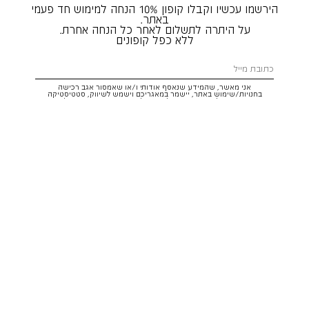
הירשמו עכשיו וקבלו קופון 10% הנחה למימוש חד פעמי
באתר.
על היתרה לתשלום לאחר כל הנחה אחרת.
ללא כפל קופונים
אני מאשר, שהמידע שנאסף אודותי ו/או שאמסור אגב רכישה
בחנויות/שימוש באתר, יישמר במאגריכם וישמש לשיווק, סטטיסטיקה
והתאמת הטבות לצרכיי, בהתאם
לתקנון
ולמדיניות הפרטיות
. ידוע לי שזכותי
לעיין במידע ולבקש את תיקונו/הסרתו במייל:
service@hoodies.co.il
וכי
איני מחויב למסרו, אך בהעדרו לא אוכל לקבל הצעות/הטבות.
אני מסכים/ה לקבל דיוור פרסומי מותאם אישית לפי הפרטים כאמור,
ממותגי קבוצת
קסטרו הודיס
בכל מדיה
רוצה להרשם!
איתור סניף
שירות לקוחות הודיס:
WhatsApp /
052-3326025
service@hoodies.co.il
ימי א׳-ה׳ | 09:00-16:00
על